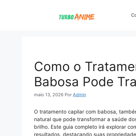
Pular
para
Co
o
conteúdo
Como o Tratamen
Babosa Pode Tra
maio 13, 2026
Por
Admin
O tratamento capilar com babosa, també
natural que pode transformar a saúde dos
brilho. Este guia completo irá explorar c
resultados, destacando suas propriedades