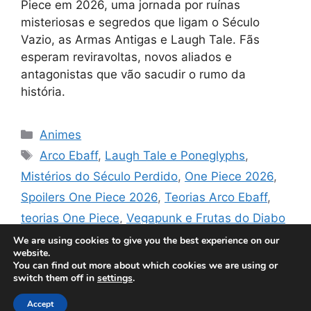
Piece em 2026, uma jornada por ruínas
misteriosas e segredos que ligam o Século
Vazio, as Armas Antigas e Laugh Tale. Fãs
esperam reviravoltas, novos aliados e
antagonistas que vão sacudir o rumo da
história.
Categorias
Animes
Tags
Arco Ebaff
,
Laugh Tale e Poneglyphs
,
Mistérios do Século Perdido
,
One Piece 2026
,
Spoilers One Piece 2026
,
Teorias Arco Ebaff
,
teorias One Piece
,
Vegapunk e Frutas do Diabo
Deixe um comentário
We are using cookies to give you the best experience on our
website.
You can find out more about which cookies we are using or
switch them off in
settings
.
© 2026
• Built with
GeneratePress
Accept