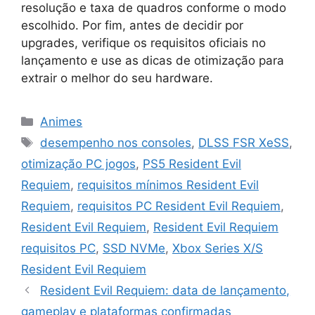
resolução e taxa de quadros conforme o modo
escolhido. Por fim, antes de decidir por
upgrades, verifique os requisitos oficiais no
lançamento e use as dicas de otimização para
extrair o melhor do seu hardware.
Categorias
Animes
Tags
desempenho nos consoles
,
DLSS FSR XeSS
,
otimização PC jogos
,
PS5 Resident Evil
Requiem
,
requisitos mínimos Resident Evil
Requiem
,
requisitos PC Resident Evil Requiem
,
Resident Evil Requiem
,
Resident Evil Requiem
requisitos PC
,
SSD NVMe
,
Xbox Series X/S
Resident Evil Requiem
Resident Evil Requiem: data de lançamento,
gameplay e plataformas confirmadas