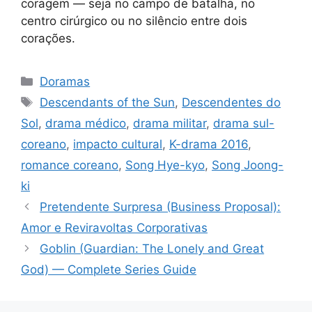
coragem — seja no campo de batalha, no
centro cirúrgico ou no silêncio entre dois
corações.
Categorias
Doramas
Tags
Descendants of the Sun
,
Descendentes do
Sol
,
drama médico
,
drama militar
,
drama sul-
coreano
,
impacto cultural
,
K-drama 2016
,
romance coreano
,
Song Hye-kyo
,
Song Joong-
ki
Pretendente Surpresa (Business Proposal):
Amor e Reviravoltas Corporativas
Goblin (Guardian: The Lonely and Great
God) — Complete Series Guide